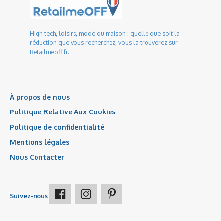
High-tech, loisirs, mode ou maison : quelle que soit la
réduction que vous recherchez, vous la trouverez sur
Retailmeoff.fr.
À propos de nous
Politique Relative Aux Cookies
Politique de confidentialité
Mentions légales
Nous Contacter
Suivez-nous