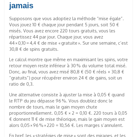
jamais
Supposons que vous adoptiez la méthode “mise égale”.
Vous jouez 10 € chaque jour pendant 5 jours, soit 50 €
misés. Vous avez encore 220 tours gratuits, vous les
répartissez 44 par jour. Chaque jour, vous avez
44 × 0,10 = 4,4 € de mise « gratuite ». Sur une semaine, c’est
30,8 € de spins gratuits.
Le calcul montre que même en maximisant les spins, votre
retour moyen reste inférieur à 30 % du volume total misé.
Donc, au final, vous avez misé 80,8 € (50 € réels + 30,8 €
“gratuits”) pour récupérer environ 24 € de gains, soit un
ratio de 0,3.
Une alternative consiste à ajuster la mise à 0,05 € quand
le RTP du jeu dépasse 96 %. Vous doublez donc le
nombre de tours, mais le gain moyen chute
proportionnellement. 0,05 € × 2 = 0,10 €. 220 tours à 0,05
€ donnent 11 € de mise théorique, mais le gain moyen est
alors 0,05 × 96 % × 220 = 10,56 €. Les marges s’annulent.
En bref, les « stratégies de mise » sont des mirages, et les