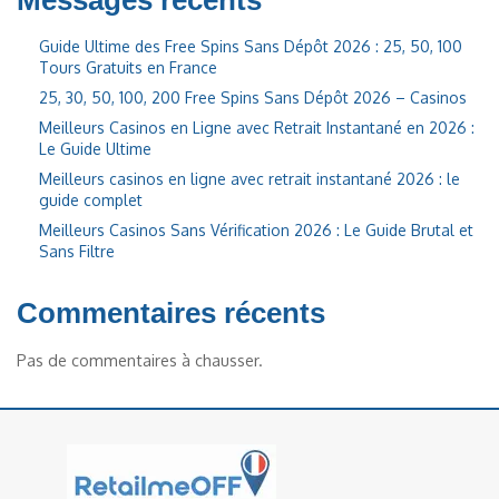
Messages récents
Guide Ultime des Free Spins Sans Dépôt 2026 : 25, 50, 100
Tours Gratuits en France
25, 30, 50, 100, 200 Free Spins Sans Dépôt 2026 – Casinos
Meilleurs Casinos en Ligne avec Retrait Instantané en 2026 :
Le Guide Ultime
Meilleurs casinos en ligne avec retrait instantané 2026 : le
guide complet
Meilleurs Casinos Sans Vérification 2026 : Le Guide Brutal et
Sans Filtre
Commentaires récents
Pas de commentaires à chausser.