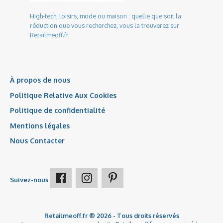
High-tech, loisirs, mode ou maison : quelle que soit la
réduction que vous recherchez, vous la trouverez sur
Retailmeoff.fr.
À propos de nous
Politique Relative Aux Cookies
Politique de confidentialité
Mentions légales
Nous Contacter
Suivez-nous
Retailmeoff.fr ® 2026 - Tous droits réservés