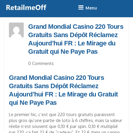
Skip
to
content
Grand Mondial Casino 220 Tours
Gratuits Sans Dépôt Réclamez
Aujourd’hui FR : Le Mirage du
Gratuit qui Ne Paye Pas
0 Comments
Grand Mondial Casino 220 Tours
Gratuits Sans Dépôt Réclamez
Aujourd’hui FR : Le Mirage du Gratuit
qui Ne Paye Pas
Le premier hic, c’est que 220 tours gratuits paraissent
plus gros qu’une partie de loto à 6 chiffres, mais la valeur
réelle n’est souvent que 0,10 € par spin. 0,10 € multiplié
par 220, ça fait 22 € de “cadeau”. Et 22 € dans un casino,