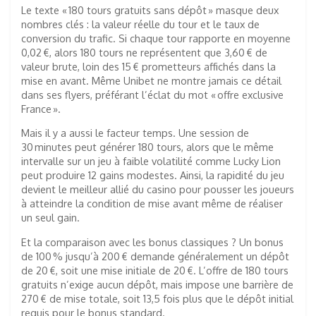
Le texte « 180 tours gratuits sans dépôt » masque deux
nombres clés : la valeur réelle du tour et le taux de
conversion du trafic. Si chaque tour rapporte en moyenne
0,02 €, alors 180 tours ne représentent que 3,60 € de
valeur brute, loin des 15 € prometteurs affichés dans la
mise en avant. Même Unibet ne montre jamais ce détail
dans ses flyers, préférant l’éclat du mot « offre exclusive
France ».
Mais il y a aussi le facteur temps. Une session de
30 minutes peut générer 180 tours, alors que le même
intervalle sur un jeu à faible volatilité comme Lucky Lion
peut produire 12 gains modestes. Ainsi, la rapidité du jeu
devient le meilleur allié du casino pour pousser les joueurs
à atteindre la condition de mise avant même de réaliser
un seul gain.
Et la comparaison avec les bonus classiques ? Un bonus
de 100 % jusqu’à 200 € demande généralement un dépôt
de 20 €, soit une mise initiale de 20 €. L’offre de 180 tours
gratuits n’exige aucun dépôt, mais impose une barrière de
270 € de mise totale, soit 13,5 fois plus que le dépôt initial
requis pour le bonus standard.