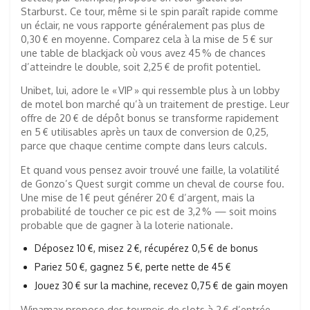
Starburst. Ce tour, même si le spin paraît rapide comme
un éclair, ne vous rapporte généralement pas plus de
0,30 € en moyenne. Comparez cela à la mise de 5 € sur
une table de blackjack où vous avez 45 % de chances
d’atteindre le double, soit 2,25 € de profit potentiel.
Unibet, lui, adore le « VIP » qui ressemble plus à un lobby
de motel bon marché qu’à un traitement de prestige. Leur
offre de 20 € de dépôt bonus se transforme rapidement
en 5 € utilisables après un taux de conversion de 0,25,
parce que chaque centime compte dans leurs calculs.
Et quand vous pensez avoir trouvé une faille, la volatilité
de Gonzo’s Quest surgit comme un cheval de course fou.
Une mise de 1 € peut générer 20 € d’argent, mais la
probabilité de toucher ce pic est de 3,2 % — soit moins
probable que de gagner à la loterie nationale.
Déposez 10 €, misez 2 €, récupérez 0,5 € de bonus
Pariez 50 €, gagnez 5 €, perte nette de 45 €
Jouez 30 € sur la machine, recevez 0,75 € de gain moyen
Winamax propose des tournois de slots à 2 € d’entrée,