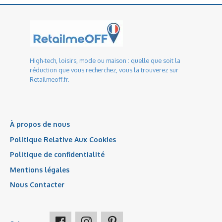
High-tech, loisirs, mode ou maison : quelle que soit la
réduction que vous recherchez, vous la trouverez sur
Retailmeoff.fr.
À propos de nous
Politique Relative Aux Cookies
Politique de confidentialité
Mentions légales
Nous Contacter