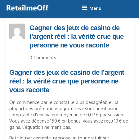
Skip
to
content
Gagner des jeux de casino de
l’argent réel : la vérité crue que
personne ne vous raconte
0 Comments
Gagner des jeux de casino de l’argent
réel : la vérité crue que personne ne
vous raconte
On commence par le constat le plus désagréable : la
plupart des prétentions « gratuites » sont une illusion
comptable d’une valeur moyenne de 0,07 € par session.
Vous avez dépensé 150 € en bonus, vous avez reçu 10 € de
gains, l’équation ne ment pas.
Betclic, par exemple, propose un tour gratuit sur