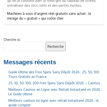
qu’on le confond avec le fond gris du tableau de scores,
entraînant des clics ratés et des pertes inutiles.
Machines à sous d’argent réel gratuits sans achat : le
mirage du « gratuit » qui coûte cher
Cherche ici
Recherche
Messages récents
Guide Ultime des Free Spins Sans Dépôt 2026 : 25, 50, 100
Tours Gratuits en France
25, 30, 50, 100, 200 Free Spins Sans Dépôt 2026 – Casinos
Meilleurs Casinos en Ligne avec Retrait Instantané en 2026 :
Le Guide Ultime
Meilleurs casinos en ligne avec retrait instantané 2026 : le
guide complet