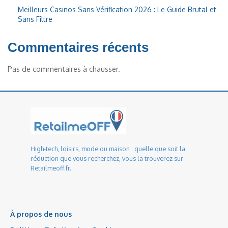
Meilleurs Casinos Sans Vérification 2026 : Le Guide Brutal et
Sans Filtre
Commentaires récents
Pas de commentaires à chausser.
High-tech, loisirs, mode ou maison : quelle que soit la
réduction que vous recherchez, vous la trouverez sur
Retailmeoff.fr.
À propos de nous