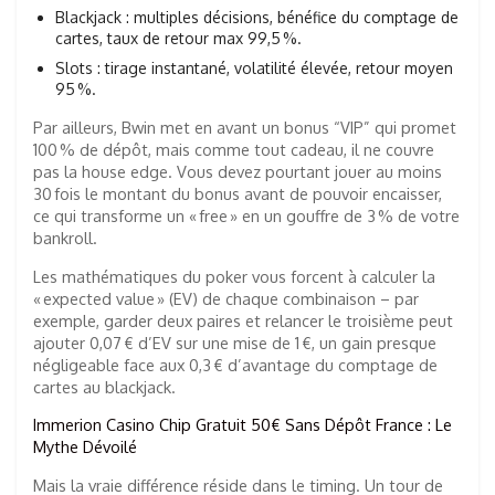
Blackjack : multiples décisions, bénéfice du comptage de
cartes, taux de retour max 99,5 %.
Slots : tirage instantané, volatilité élevée, retour moyen
95 %.
Par ailleurs, Bwin met en avant un bonus “VIP” qui promet
100 % de dépôt, mais comme tout cadeau, il ne couvre
pas la house edge. Vous devez pourtant jouer au moins
30 fois le montant du bonus avant de pouvoir encaisser,
ce qui transforme un « free » en un gouffre de 3 % de votre
bankroll.
Les mathématiques du poker vous forcent à calculer la
« expected value » (EV) de chaque combinaison – par
exemple, garder deux paires et relancer le troisième peut
ajouter 0,07 € d’EV sur une mise de 1 €, un gain presque
négligeable face aux 0,3 € d’avantage du comptage de
cartes au blackjack.
Immerion Casino Chip Gratuit 50€ Sans Dépôt France : Le
Mythe Dévoilé
Mais la vraie différence réside dans le timing. Un tour de