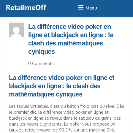
Skip
to
content
La différence video poker en
ligne et blackjack en ligne : le
clash des mathématiques
cyniques
0 Comments
La différence video poker en ligne et
blackjack en ligne : le clash des
mathématiques cyniques
Les tables virtuelles, c’est du béton froid, pas du rêve. Dès
le premier clic, la différence video poker en ligne et
blackjack en ligne se révèle dans le tableau de gains, pas
dans les néons clignotants. Le poker vous propose un
taux de retour moyen de 99,3 % sur une machine 9/6,