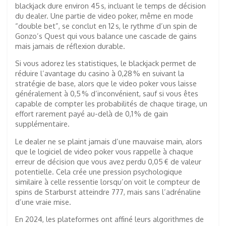
blackjack dure environ 45 s, incluant le temps de décision
du dealer. Une partie de video poker, même en mode
“double bet”, se conclut en 12 s, le rythme d’un spin de
Gonzo’s Quest qui vous balance une cascade de gains
mais jamais de réflexion durable.
Si vous adorez les statistiques, le blackjack permet de
réduire l’avantage du casino à 0,28 % en suivant la
stratégie de base, alors que le video poker vous laisse
généralement à 0,5 % d’inconvénient, sauf si vous êtes
capable de compter les probabilités de chaque tirage, un
effort rarement payé au-delà de 0,1 % de gain
supplémentaire.
Le dealer ne se plaint jamais d’une mauvaise main, alors
que le logiciel de video poker vous rappelle à chaque
erreur de décision que vous avez perdu 0,05 € de valeur
potentielle. Cela crée une pression psychologique
similaire à celle ressentie lorsqu’on voit le compteur de
spins de Starburst atteindre 777, mais sans l’adrénaline
d’une vraie mise.
En 2024, les plateformes ont affiné leurs algorithmes de