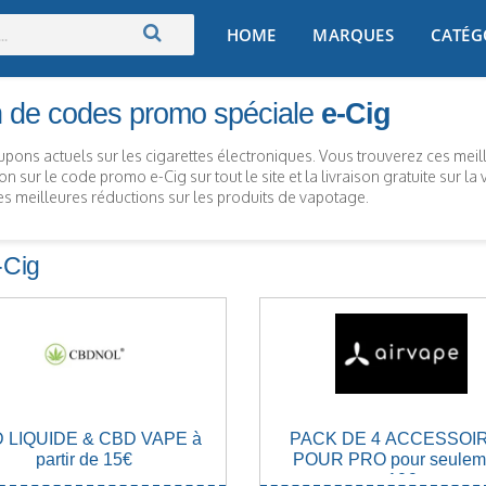
Skip
HOME
MARQUES
CATÉG
to
content
n de codes promo spéciale
e-Cig
oupons actuels sur les cigarettes électroniques. Vous trouverez ces meille
on sur le code promo e-Cig sur tout le site et la livraison gratuite su
s meilleures réductions sur les produits de vapotage.
-Cig
 LIQUIDE & CBD VAPE à
PACK DE 4 ACCESSOI
partir de 15€
POUR PRO pour seulem
10€