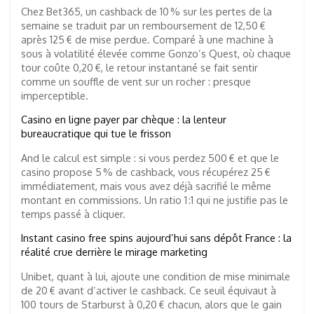
Chez Bet365, un cashback de 10 % sur les pertes de la
semaine se traduit par un remboursement de 12,50 €
après 125 € de mise perdue. Comparé à une machine à
sous à volatilité élevée comme Gonzo’s Quest, où chaque
tour coûte 0,20 €, le retour instantané se fait sentir
comme un souffle de vent sur un rocher : presque
imperceptible.
Casino en ligne payer par chèque : la lenteur
bureaucratique qui tue le frisson
And le calcul est simple : si vous perdez 500 € et que le
casino propose 5 % de cashback, vous récupérez 25 €
immédiatement, mais vous avez déjà sacrifié le même
montant en commissions. Un ratio 1 :1 qui ne justifie pas le
temps passé à cliquer.
Instant casino free spins aujourd’hui sans dépôt France : la
réalité crue derrière le mirage marketing
Unibet, quant à lui, ajoute une condition de mise minimale
de 20 € avant d’activer le cashback. Ce seuil équivaut à
100 tours de Starburst à 0,20 € chacun, alors que le gain