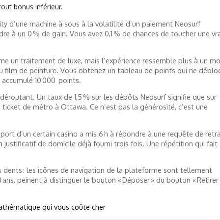
tout bonus inférieur.
lity d’une machine à sous à la volatilité d’un paiement Neosurf
e à un 0 % de gain. Vous avez 0,1 % de chances de toucher une vr
me un traitement de luxe, mais l’expérience ressemble plus à un mo
au film de peinture. Vous obtenez un tableau de points qui ne débl
r accumulé 10 000 points.
déroutant. Un taux de 1,5 % sur les dépôts Neosurf signifie que sur
’un ticket de métro à Ottawa. Ce n’est pas la générosité, c’est une
port d’un certain casino a mis 6 h à répondre à une requête de retra
 justificatif de domicile déjà fourni trois fois. Une répétition qui fait
les dents : les icônes de navigation de la plateforme sont tellement
ans, peinent à distinguer le bouton « Déposer » du bouton « Retirer 
athématique qui vous coûte cher