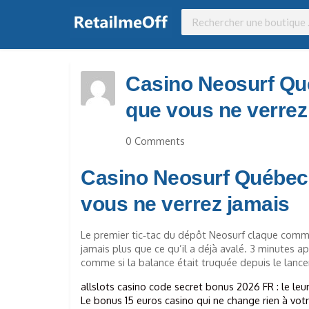
Casino Neosurf Québ
que vous ne verrez
0 Comments
Casino Neosurf Québec :
vous ne verrez jamais
Le premier tic‑tac du dépôt Neosurf claque comme
jamais plus que ce qu’il a déjà avalé. 3 minutes ap
comme si la balance était truquée depuis le lance
allslots casino code secret bonus 2026 FR : le leu
Le bonus 15 euros casino qui ne change rien à votr