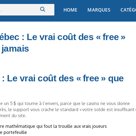
Skip
HOME
MARQUES
CATÉG
to
content
ec : Le vrai coût des « free »
 jamais
 Le vrai coût des « free » que
 un 5 $ qui tourne à l’envers, parce que le casino ne vous donne
rès, le support vous crache le standard « votre solde est insuffisant 
ment du site.
rre mathématique qui fout la trouille aux vrais joueurs
e portefeuille