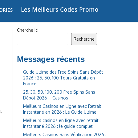
Les Meilleurs Codes Promo
ORIES
Cherche ici
Recherche
Messages récents
Guide Ultime des Free Spins Sans Dépôt
2026 : 25, 50, 100 Tours Gratuits en
France
25, 30, 50, 100, 200 Free Spins Sans
Dépôt 2026 – Casinos
Meilleurs Casinos en Ligne avec Retrait
»,
Instantané en 2026 : Le Guide Ultime
Meilleurs casinos en ligne avec retrait
instantané 2026 : le guide complet
Meilleurs Casinos Sans Vérification 2026 :