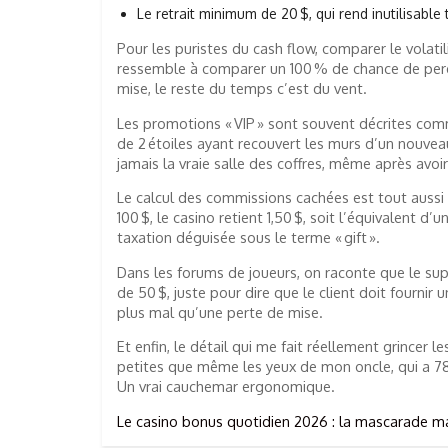
Le retrait minimum de 20 $, qui rend inutilisable 
Pour les puristes du cash flow, comparer le volati
ressemble à comparer un 100 % de chance de perdr
mise, le reste du temps c’est du vent.
Les promotions « VIP » sont souvent décrites com
de 2 étoiles ayant recouvert les murs d’un nouve
jamais la vraie salle des coffres, même après avoi
Le calcul des commissions cachées est tout aussi 
100 $, le casino retient 1,50 $, soit l’équivalent d
taxation déguisée sous le terme « gift ».
Dans les forums de joueurs, on raconte que le sup
de 50 $, juste pour dire que le client doit fournir un
plus mal qu’une perte de mise.
Et enfin, le détail qui me fait réellement grincer 
petites que même les yeux de mon oncle, qui a 78 
Un vrai cauchemar ergonomique.
Le casino bonus quotidien 2026 : la mascarade m