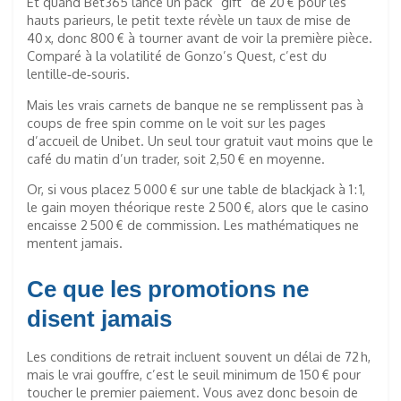
Et quand Bet365 lance un pack “gift” de 20 € pour les
hauts parieurs, le petit texte révèle un taux de mise de
40 x, donc 800 € à tourner avant de voir la première pièce.
Comparé à la volatilité de Gonzo’s Quest, c’est du
lentille‑de‑souris.
Mais les vrais carnets de banque ne se remplissent pas à
coups de free spin comme on le voit sur les pages
d’accueil de Unibet. Un seul tour gratuit vaut moins que le
café du matin d’un trader, soit 2,50 € en moyenne.
Or, si vous placez 5 000 € sur une table de blackjack à 1 : 1,
le gain moyen théorique reste 2 500 €, alors que le casino
encaisse 2 500 € de commission. Les mathématiques ne
mentent jamais.
Ce que les promotions ne
disent jamais
Les conditions de retrait incluent souvent un délai de 72 h,
mais le vrai gouffre, c’est le seuil minimum de 150 € pour
toucher le premier paiement. Vous avez donc besoin de