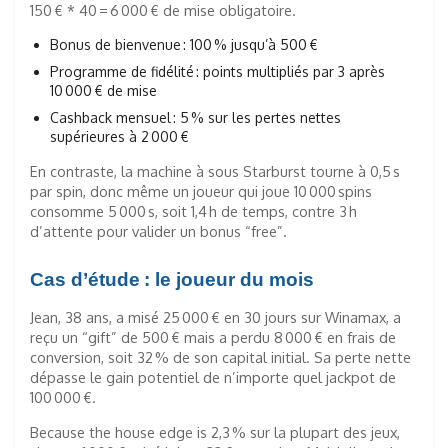
150 € * 40 = 6 000 € de mise obligatoire.
Bonus de bienvenue : 100 % jusqu’à 500 €
Programme de fidélité : points multipliés par 3 après
10 000 € de mise
Cashback mensuel : 5 % sur les pertes nettes
supérieures à 2 000 €
En contraste, la machine à sous Starburst tourne à 0,5 s
par spin, donc même un joueur qui joue 10 000 spins
consomme 5 000 s, soit 1,4 h de temps, contre 3 h
d’attente pour valider un bonus “free”.
Cas d’étude : le joueur du mois
Jean, 38 ans, a misé 25 000 € en 30 jours sur Winamax, a
reçu un “gift” de 500 € mais a perdu 8 000 € en frais de
conversion, soit 32 % de son capital initial. Sa perte nette
dépasse le gain potentiel de n’importe quel jackpot de
100 000 €.
Because the house edge is 2,3 % sur la plupart des jeux,