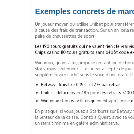
Exemples concrets de marq
Un joueur moyen qui utilise Unibet pour transfér
à cause des frais de transaction. Sur un an, cela 
paire de chaussettes de sport.
Les 190 tours gratuits qui ne valent rien : le vrai 
Chips casino 110 tours gratuits sans dépôt code e
Winamax, quant à lui, propose un tableau de bonus
slots, mais seulement si le joueur accepte de jouer 
supplémentaire caché sous le voile d’une gratuité.
Betway : frais fixe 0,15 € + 1,2 % par retrait
Unibet : délai moyen 48 h pour les retraits < 100 
Winamax : bonus actif uniquement après mise d
En pratique, si vous jouez à Starburst sur Betwa
la lenteur de la caisse. Gonzo’s Quest, avec sa v
un retrait minime en galère administrative.