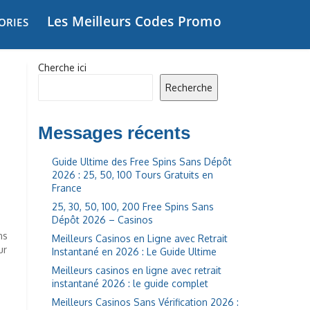
Les Meilleurs Codes Promo
ORIES
Cherche ici
Recherche
Messages récents
Guide Ultime des Free Spins Sans Dépôt
2026 : 25, 50, 100 Tours Gratuits en
France
25, 30, 50, 100, 200 Free Spins Sans
Dépôt 2026 – Casinos
ns
Meilleurs Casinos en Ligne avec Retrait
ur
Instantané en 2026 : Le Guide Ultime
Meilleurs casinos en ligne avec retrait
instantané 2026 : le guide complet
Meilleurs Casinos Sans Vérification 2026 :