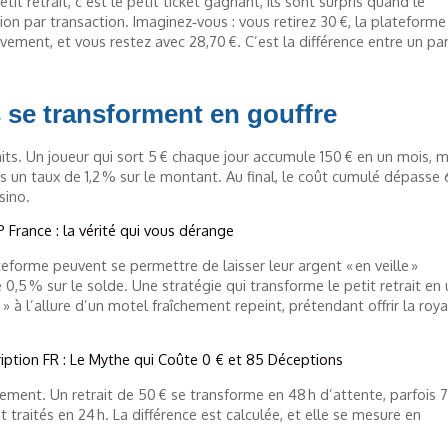
t retrait, c’est le petit ticket gagnant, ils sont surpris quand le
on par transaction. Imaginez‑vous : vous retirez 30 €, la plateforme
èvement, et vous restez avec 28,70 €. C’est la différence entre un par
 se transforment en gouffre
aits. Un joueur qui sort 5 € chaque jour accumule 150 € en un mois, m
us un taux de 1,2 % sur le montant. Au final, le coût cumulé dépasse 
sino.
 France : la vérité qui vous dérange
forme peuvent se permettre de laisser leur argent « en veille »
 0,5 % sur le solde. Une stratégie qui transforme le petit retrait en
 » à l’allure d’un motel fraîchement repeint, prétendant offrir la roy
iption FR : Le Mythe qui Coûte 0 € et 85 Déceptions
tement. Un retrait de 50 € se transforme en 48 h d’attente, parfois 7
traités en 24 h. La différence est calculée, et elle se mesure en