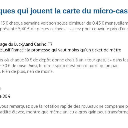
ues qui jouent la carte du micro‑ca
er 15 € chaque semaine voit son solde diminuer de 0,45 € mensuelle
représente 5,40 € de pertes cachées – assez pour couvrir le prix d’un
visage du Luckyland Casino FR
xclusif France : la promesse qui vaut moins qu’un ticket de métro
 où chaque 10 € de dépôt donne droit à un « tour gratuit » dans le
30 € de mise. Ainsi, le « free spin » n’est rien d’autre qu’un pari
 Rien de plus, rien de moins.
€
e 30 €
y, vous remarquez que la rotation rapide des rouleaux ne compense 
olatilité élevée, montre que même un jeu à gros gain peut transform