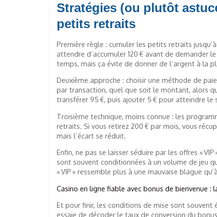
Stratégies (ou plutôt astuce
petits retraits
Première règle : cumuler les petits retraits jusqu’
attendre d’accumuler 120 € avant de demander le vir
temps, mais ça évite de donner de l’argent à la p
Deuxième approche : choisir une méthode de paiemen
par transaction, quel que soit le montant, alors qu
transférer 95 €, puis ajouter 5 € pour atteindre le 
Troisième technique, moins connue : les programm
retraits. Si vous retirez 200 € par mois, vous récupé
mais l’écart se réduit.
Enfin, ne pas se laisser séduire par les offres « V
sont souvent conditionnées à un volume de jeu qui 
« VIP » ressemble plus à une mauvaise blague qu’à
Casino en ligne fiable avec bonus de bienvenue : l
Et pour finir, les conditions de mise sont souvent 
essaie de décoder le taux de conversion du bonus