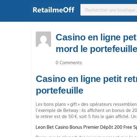
Casino en ligne petit
mord le portefeuill
0 Comments
Casino en ligne petit ret
portefeuille
Les bons plans « gift » des opérateurs ressemble
l’exemple de Betway : ils affichent un bonus de 2
le retirer est de 50 €, soit 5 fois le gain affiché.
Leon Bet Casino Bonus Premier Dépôt 200 Free Sp