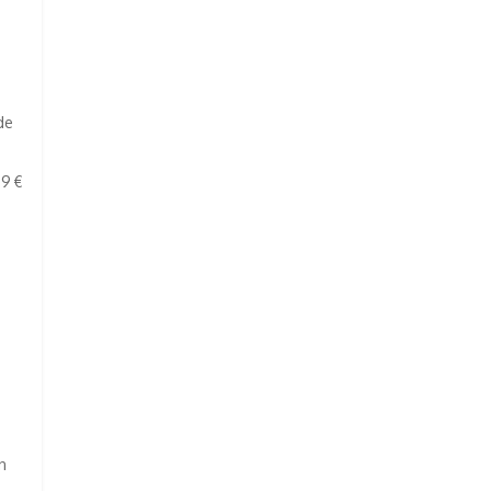
de
99 €
n