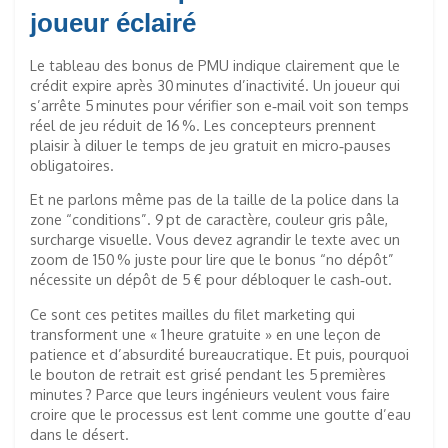
joueur éclairé
Le tableau des bonus de PMU indique clairement que le
crédit expire après 30 minutes d’inactivité. Un joueur qui
s’arrête 5 minutes pour vérifier son e‑mail voit son temps
réel de jeu réduit de 16 %. Les concepteurs prennent
plaisir à diluer le temps de jeu gratuit en micro‑pauses
obligatoires.
Et ne parlons même pas de la taille de la police dans la
zone “conditions”. 9 pt de caractère, couleur gris pâle,
surcharge visuelle. Vous devez agrandir le texte avec un
zoom de 150 % juste pour lire que le bonus “no dépôt”
nécessite un dépôt de 5 € pour débloquer le cash‑out.
Ce sont ces petites mailles du filet marketing qui
transforment une « 1 heure gratuite » en une leçon de
patience et d’absurdité bureaucratique. Et puis, pourquoi
le bouton de retrait est grisé pendant les 5 premières
minutes ? Parce que leurs ingénieurs veulent vous faire
croire que le processus est lent comme une goutte d’eau
dans le désert.