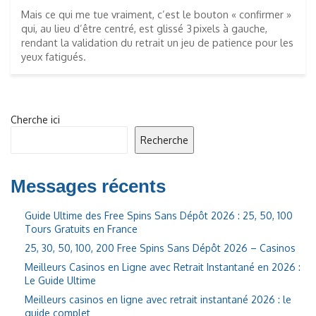
Mais ce qui me tue vraiment, c’est le bouton « confirmer »
qui, au lieu d’être centré, est glissé 3 pixels à gauche,
rendant la validation du retrait un jeu de patience pour les
yeux fatigués.
Cherche ici
Recherche
Messages récents
Guide Ultime des Free Spins Sans Dépôt 2026 : 25, 50, 100
Tours Gratuits en France
25, 30, 50, 100, 200 Free Spins Sans Dépôt 2026 – Casinos
Meilleurs Casinos en Ligne avec Retrait Instantané en 2026 :
Le Guide Ultime
Meilleurs casinos en ligne avec retrait instantané 2026 : le
guide complet