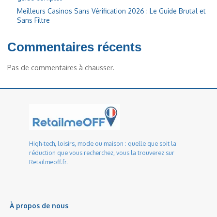
Meilleurs Casinos Sans Vérification 2026 : Le Guide Brutal et
Sans Filtre
Commentaires récents
Pas de commentaires à chausser.
High-tech, loisirs, mode ou maison : quelle que soit la
réduction que vous recherchez, vous la trouverez sur
Retailmeoff.fr.
À propos de nous