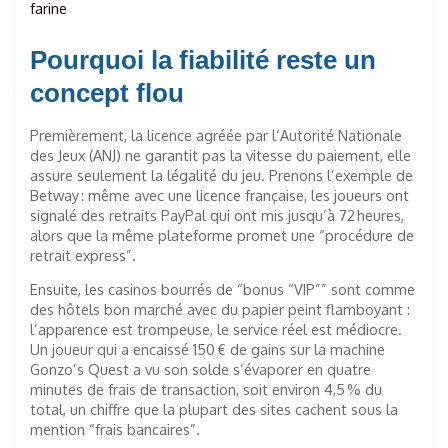
farine
Pourquoi la fiabilité reste un
concept flou
Premièrement, la licence agréée par l’Autorité Nationale
des Jeux (ANJ) ne garantit pas la vitesse du paiement, elle
assure seulement la légalité du jeu. Prenons l’exemple de
Betway : même avec une licence française, les joueurs ont
signalé des retraits PayPal qui ont mis jusqu’à 72 heures,
alors que la même plateforme promet une “procédure de
retrait express”.
Ensuite, les casinos bourrés de “bonus “VIP”” sont comme
des hôtels bon marché avec du papier peint flamboyant :
l’apparence est trompeuse, le service réel est médiocre.
Un joueur qui a encaissé 150 € de gains sur la machine
Gonzo’s Quest a vu son solde s’évaporer en quatre
minutes de frais de transaction, soit environ 4,5 % du
total, un chiffre que la plupart des sites cachent sous la
mention “frais bancaires”.