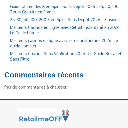
Guide Ultime des Free Spins Sans Dépôt 2026 : 25, 50, 100
Tours Gratuits en France
25, 30, 50, 100, 200 Free Spins Sans Dépôt 2026 – Casinos
Meilleurs Casinos en Ligne avec Retrait Instantané en 2026 :
Le Guide Ultime
Meilleurs casinos en ligne avec retrait instantané 2026 : le
guide complet
Meilleurs Casinos Sans Vérification 2026 : Le Guide Brutal et
Sans Filtre
Commentaires récents
Pas de commentaires à chausser.