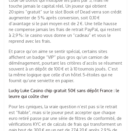
code de bonus qui multiplie les paris par 5, mais ne
touche jamais le capital réel. Un joueur qui obtient
20 spins “gratuit” sur le slot Book of Dead verra son crédit
augmenter de 5 % après conversion, soit 0,10 €
d’avantage si le pari moyen est de 2 €. Une telle hausse
ne compense jamais les frais de retrait PayPal, qui restent
à 2,9 % : le casino vous donne un “cadeau” et vous le
reprend avec les frais.
Et parce qu’on aime se sentir spécial, certains sites
affichent un badge “VIP” plus gros qu’un camion de
déménagement, pourtant les critères d’accès se résument
souvent à un dépôt de 100 € et à 10 tournois joués. C’est
la même logique que celle d’un hôtel 5‑étoiles qui ne
fournit qu’une serviette en papier.
Lucky Luke Casino chip gratuit 50€ sans dépôt France : le
leurre qui coûte cher
Pour les cyniques, la vraie question n’est pas si le retrait
est “fiable”, mais si le joueur peut accepter que chaque
euro retiré passe par une série de filtres de conformité, de
vérifications KYC et de calculs de frais qui transforment un
gain brut de 300 € en un net de 274,20 € après 2,9 % de