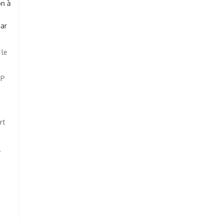
on à
par
 le
TP
rt
l