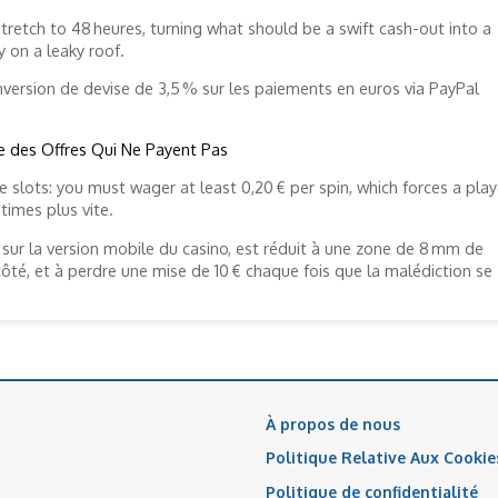
tretch to 48 heures, turning what should be a swift cash-out into a
 on a leaky roof.
ersion de devise de 3,5 % sur les paiements en euros via PayPal
e des Offres Qui Ne Payent Pas
slots: you must wager at least 0,20 € per spin, which forces a play
times plus vite.
i, sur la version mobile du casino, est réduit à une zone de 8 mm de
 côté, et à perdre une mise de 10 € chaque fois que la malédiction se
À propos de nous
Politique Relative Aux Cookie
Politique de confidentialité