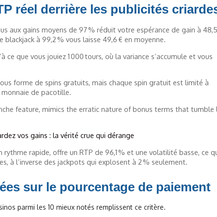
 réel derrière les publicités criarde
ous aux gains moyens de 97 % réduit votre espérance de gain à 48,5
 blackjack à 99,2 % vous laisse 49,6 € en moyenne.
u’à ce que vous jouiez 1 000 tours, où la variance s’accumule et vous
 sous forme de spins gratuits, mais chaque spin gratuit est limité à
e monnaie de pacotille.
anche feature, mimics the erratic nature of bonus terms that tumble 
dez vos gains : la vérité crue qui dérange
 rythme rapide, offre un RTP de 96,1 % et une volatilité basse, ce q
es, à l’inverse des jackpots qui explosent à 2 % seulement.
sées sur le pourcentage de paiement
sinos parmi les 10 mieux notés remplissent ce critère.