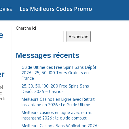
Les Meilleurs Codes Promo
ORIES
Cherche ici
e
Recherche
Messages récents
Guide Ultime des Free Spins Sans Dépôt
er
2026 : 25, 50, 100 Tours Gratuits en
France
25, 30, 50, 100, 200 Free Spins Sans
hé
Dépôt 2026 – Casinos
le
erte
Meilleurs Casinos en Ligne avec Retrait
Instantané en 2026 : Le Guide Ultime
Meilleurs casinos en ligne avec retrait
instantané 2026 : le guide complet
Meilleurs Casinos Sans Vérification 2026 :