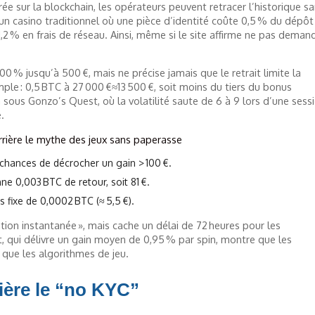
ée sur la blockchain, les opérateurs peuvent retracer l’historique s
casino traditionnel où une pièce d’identité coûte 0,5 % du dépôt 
 1,2 % en frais de réseau. Ainsi, même si le site affirme ne pas deman
% jusqu’à 500 €, mais ne précise jamais que le retrait limite la
ple : 0,5 BTC à 27 000 €≈13 500 €, soit moins du tiers du bonus
sous Gonzo’s Quest, où la volatilité saute de 6 à 9 lors d’une sess
.
errière le mythe des jeux sans paperasse
 chances de décrocher un gain > 100 €.
e 0,003 BTC de retour, soit 81 €.
s fixe de 0,0002 BTC (≈ 5,5 €).
cation instantanée », mais cache un délai de 72 heures pour les
t, qui délivre un gain moyen de 0,95 % par spin, montre que les
ue les algorithmes de jeu.
ière le “no KYC”