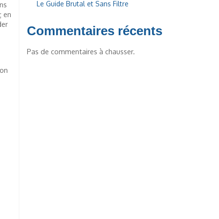
Le Guide Brutal et Sans Filtre
ans
; en
der
Commentaires récents
Pas de commentaires à chausser.
ion