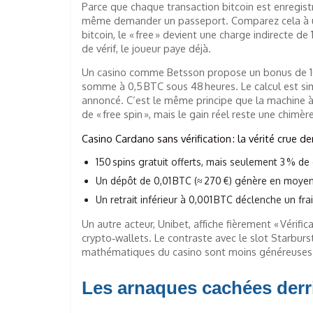
Parce que chaque transaction bitcoin est enregistr
même demander un passeport. Comparez cela à un 
bitcoin, le « free » devient une charge indirecte de
de vérif, le joueur paye déjà.
Un casino comme Betsson propose un bonus de 100 
somme à 0,5 BTC sous 48 heures. Le calcul est sim
annoncé. C’est le même principe que la machine à 
de « free spin », mais le gain réel reste une chimère
Casino Cardano sans vérification : la vérité crue d
150 spins gratuit offerts, mais seulement 3 % de
Un dépôt de 0,01 BTC (≈ 270 €) génère en moyenn
Un retrait inférieur à 0,001 BTC déclenche un frai
Un autre acteur, Unibet, affiche fièrement « Vérifi
crypto‑wallets. Le contraste avec le slot Starburs
mathématiques du casino sont moins généreuses q
Les arnaques cachées derr