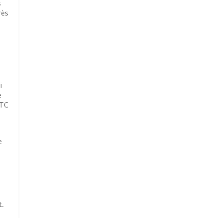
s
rès
i
e
BTC
e
t.