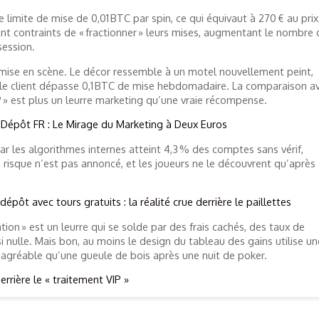
limite de mise de 0,01 BTC par spin, ce qui équivaut à 270 € au prix
ont contraints de « fractionner » leurs mises, augmentant le nombre 
session.
mise en scène. Le décor ressemble à un motel nouvellement peint,
d le client dépasse 0,1 BTC de mise hebdomadaire. La comparaison a
P » est plus un leurre marketing qu’une vraie récompense.
Dépôt FR : Le Mirage du Marketing à Deux Euros
ar les algorithmes internes atteint 4,3 % des comptes sans vérif,
isque n’est pas annoncé, et les joueurs ne le découvrent qu’après
pôt avec tours gratuits : la réalité crue derrière le paillettes
ation » est un leurre qui se solde par des frais cachés, des taux de
i nulle. Mais bon, au moins le design du tableau des gains utilise un
i agréable qu’une gueule de bois après une nuit de poker.
derrière le « traitement VIP »