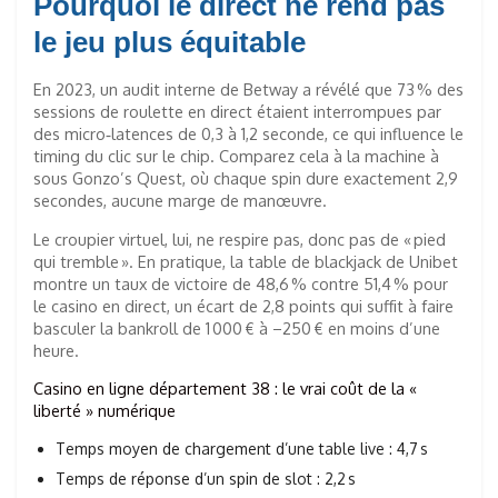
Pourquoi le direct ne rend pas
le jeu plus équitable
En 2023, un audit interne de Betway a révélé que 73 % des
sessions de roulette en direct étaient interrompues par
des micro‑latences de 0,3 à 1,2 seconde, ce qui influence le
timing du clic sur le chip. Comparez cela à la machine à
sous Gonzo’s Quest, où chaque spin dure exactement 2,9
secondes, aucune marge de manœuvre.
Le croupier virtuel, lui, ne respire pas, donc pas de « pied
qui tremble ». En pratique, la table de blackjack de Unibet
montre un taux de victoire de 48,6 % contre 51,4 % pour
le casino en direct, un écart de 2,8 points qui suffit à faire
basculer la bankroll de 1 000 € à –250 € en moins d’une
heure.
Casino en ligne département 38 : le vrai coût de la «
liberté » numérique
Temps moyen de chargement d’une table live : 4,7 s
Temps de réponse d’un spin de slot : 2,2 s