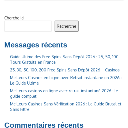
Cherche ici
Recherche
Messages récents
Guide Ultime des Free Spins Sans Dépôt 2026 : 25, 50, 100
Tours Gratuits en France
25, 30, 50, 100, 200 Free Spins Sans Dépôt 2026 – Casinos
Meilleurs Casinos en Ligne avec Retrait Instantané en 2026 :
Le Guide Ultime
Meilleurs casinos en ligne avec retrait instantané 2026 : le
guide complet
Meilleurs Casinos Sans Vérification 2026 : Le Guide Brutal et
Sans Filtre
Commentaires récents