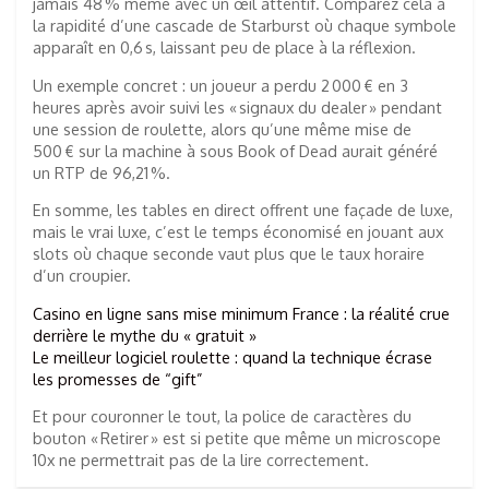
jamais 48 % même avec un œil attentif. Comparez cela à
la rapidité d’une cascade de Starburst où chaque symbole
apparaît en 0,6 s, laissant peu de place à la réflexion.
Un exemple concret : un joueur a perdu 2 000 € en 3
heures après avoir suivi les « signaux du dealer » pendant
une session de roulette, alors qu’une même mise de
500 € sur la machine à sous Book of Dead aurait généré
un RTP de 96,21 %.
En somme, les tables en direct offrent une façade de luxe,
mais le vrai luxe, c’est le temps économisé en jouant aux
slots où chaque seconde vaut plus que le taux horaire
d’un croupier.
Casino en ligne sans mise minimum France : la réalité crue
derrière le mythe du « gratuit »
Le meilleur logiciel roulette : quand la technique écrase
les promesses de “gift”
Et pour couronner le tout, la police de caractères du
bouton « Retirer » est si petite que même un microscope
10x ne permettrait pas de la lire correctement.