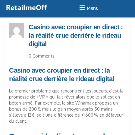
Skip
to
content
Casino avec croupier en direct :
la réalité crue derrière le rideau
digital
0 Comments
Casino avec croupier en direct : la
réalité crue derrière le rideau digital
Le premier problème que rencontrent les joueurs, c’est la
promesse de « VIP » qui fait rêver alors que le sol est en
béton armé. Par exemple, le site Winamax propose un
bonus de 200 €, mais le gain moyen après 50 mains
s’élève à 12 €, soit une différence de +1 600 % en défaveur
du client.