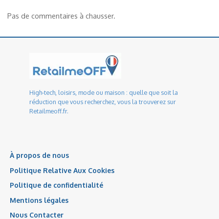
Pas de commentaires à chausser.
High-tech, loisirs, mode ou maison : quelle que soit la
réduction que vous recherchez, vous la trouverez sur
Retailmeoff.fr.
À propos de nous
Politique Relative Aux Cookies
Politique de confidentialité
Mentions légales
Nous Contacter