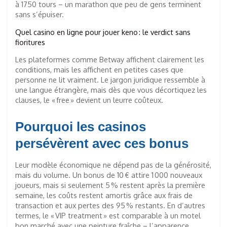
à 1750 tours – un marathon que peu de gens terminent
sans s’épuiser.
Quel casino en ligne pour jouer keno : le verdict sans
fioritures
Les plateformes comme Betway affichent clairement les
conditions, mais les affichent en petites cases que
personne ne lit vraiment. Le jargon juridique ressemble à
une langue étrangère, mais dès que vous décortiquez les
clauses, le « free » devient un leurre coûteux.
Pourquoi les casinos
persévèrent avec ces bonus
Leur modèle économique ne dépend pas de la générosité,
mais du volume. Un bonus de 10 € attire 1 000 nouveaux
joueurs, mais si seulement 5 % restent après la première
semaine, les coûts restent amortis grâce aux frais de
transaction et aux pertes des 95 % restants. En d’autres
termes, le « VIP treatment » est comparable à un motel
bon marché avec une peinture fraîche – l’apparence