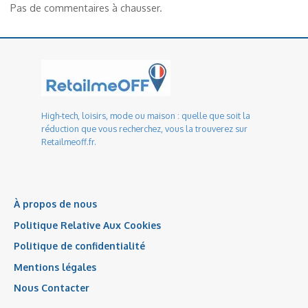
Pas de commentaires à chausser.
High-tech, loisirs, mode ou maison : quelle que soit la
réduction que vous recherchez, vous la trouverez sur
Retailmeoff.fr.
À propos de nous
Politique Relative Aux Cookies
Politique de confidentialité
Mentions légales
Nous Contacter