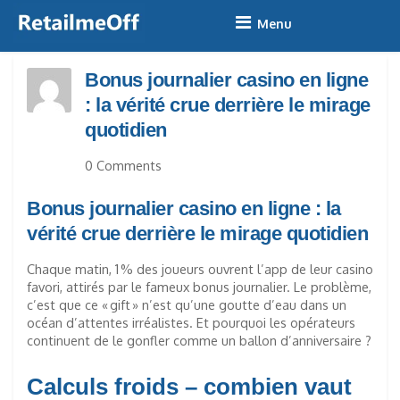
Skip
to
content
Bonus journalier casino en ligne
: la vérité crue derrière le mirage
quotidien
0 Comments
Bonus journalier casino en ligne : la
vérité crue derrière le mirage quotidien
Chaque matin, 1 % des joueurs ouvrent l’app de leur casino
favori, attirés par le fameux bonus journalier. Le problème,
c’est que ce « gift » n’est qu’une goutte d’eau dans un
océan d’attentes irréalistes. Et pourquoi les opérateurs
continuent de le gonfler comme un ballon d’anniversaire ?
Calculs froids – combien vaut