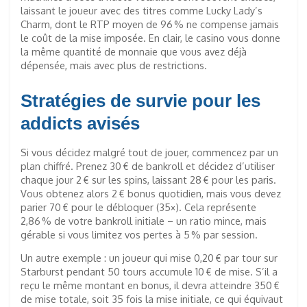
laissant le joueur avec des titres comme Lucky Lady’s
Charm, dont le RTP moyen de 96 % ne compense jamais
le coût de la mise imposée. En clair, le casino vous donne
la même quantité de monnaie que vous avez déjà
dépensée, mais avec plus de restrictions.
Stratégies de survie pour les
addicts avisés
Si vous décidez malgré tout de jouer, commencez par un
plan chiffré. Prenez 30 € de bankroll et décidez d’utiliser
chaque jour 2 € sur les spins, laissant 28 € pour les paris.
Vous obtenez alors 2 € bonus quotidien, mais vous devez
parier 70 € pour le débloquer (35×). Cela représente
2,86 % de votre bankroll initiale – un ratio mince, mais
gérable si vous limitez vos pertes à 5 % par session.
Un autre exemple : un joueur qui mise 0,20 € par tour sur
Starburst pendant 50 tours accumule 10 € de mise. S’il a
reçu le même montant en bonus, il devra atteindre 350 €
de mise totale, soit 35 fois la mise initiale, ce qui équivaut