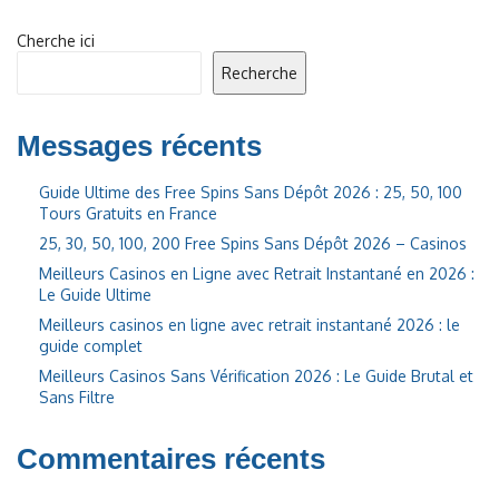
Cherche ici
Recherche
Messages récents
Guide Ultime des Free Spins Sans Dépôt 2026 : 25, 50, 100
Tours Gratuits en France
25, 30, 50, 100, 200 Free Spins Sans Dépôt 2026 – Casinos
Meilleurs Casinos en Ligne avec Retrait Instantané en 2026 :
Le Guide Ultime
Meilleurs casinos en ligne avec retrait instantané 2026 : le
guide complet
Meilleurs Casinos Sans Vérification 2026 : Le Guide Brutal et
Sans Filtre
Commentaires récents