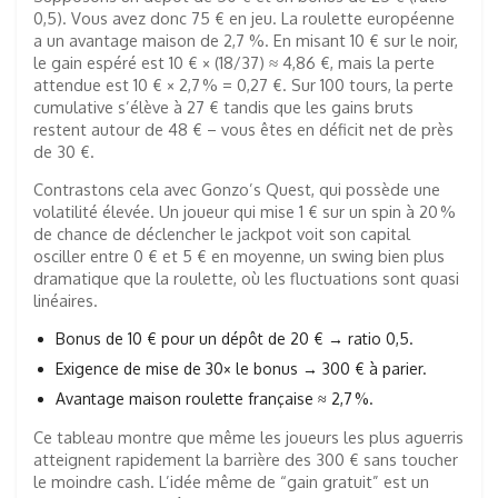
0,5). Vous avez donc 75 € en jeu. La roulette européenne
a un avantage maison de 2,7 %. En misant 10 € sur le noir,
le gain espéré est 10 € × (18/37) ≈ 4,86 €, mais la perte
attendue est 10 € × 2,7 % = 0,27 €. Sur 100 tours, la perte
cumulative s’élève à 27 € tandis que les gains bruts
restent autour de 48 € – vous êtes en déficit net de près
de 30 €.
Contrastons cela avec Gonzo’s Quest, qui possède une
volatilité élevée. Un joueur qui mise 1 € sur un spin à 20 %
de chance de déclencher le jackpot voit son capital
osciller entre 0 € et 5 € en moyenne, un swing bien plus
dramatique que la roulette, où les fluctuations sont quasi
linéaires.
Bonus de 10 € pour un dépôt de 20 € → ratio 0,5.
Exigence de mise de 30× le bonus → 300 € à parier.
Avantage maison roulette française ≈ 2,7 %.
Ce tableau montre que même les joueurs les plus aguerris
atteignent rapidement la barrière des 300 € sans toucher
le moindre cash. L’idée même de “gain gratuit” est un