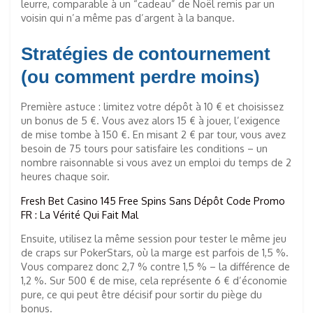
leurre, comparable à un “cadeau” de Noël remis par un
voisin qui n’a même pas d’argent à la banque.
Stratégies de contournement
(ou comment perdre moins)
Première astuce : limitez votre dépôt à 10 € et choisissez
un bonus de 5 €. Vous avez alors 15 € à jouer, l’exigence
de mise tombe à 150 €. En misant 2 € par tour, vous avez
besoin de 75 tours pour satisfaire les conditions – un
nombre raisonnable si vous avez un emploi du temps de 2
heures chaque soir.
Fresh Bet Casino 145 Free Spins Sans Dépôt Code Promo
FR : La Vérité Qui Fait Mal
Ensuite, utilisez la même session pour tester le même jeu
de craps sur PokerStars, où la marge est parfois de 1,5 %.
Vous comparez donc 2,7 % contre 1,5 % – la différence de
1,2 %. Sur 500 € de mise, cela représente 6 € d’économie
pure, ce qui peut être décisif pour sortir du piège du
bonus.