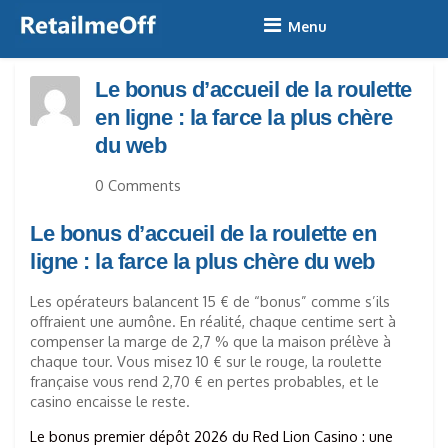
Skip
to
content
Le bonus d’accueil de la roulette
en ligne : la farce la plus chère
du web
0 Comments
Le bonus d’accueil de la roulette en
ligne : la farce la plus chère du web
Les opérateurs balancent 15 € de “bonus” comme s’ils
offraient une aumône. En réalité, chaque centime sert à
compenser la marge de 2,7 % que la maison prélève à
chaque tour. Vous misez 10 € sur le rouge, la roulette
française vous rend 2,70 € en pertes probables, et le
casino encaisse le reste.
Le bonus premier dépôt 2026 du Red Lion Casino : une