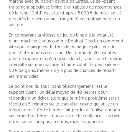
marché avec du papier-peint à paillettes. Le soi‑disant
traitement spécial se limite à un tableau de récompenses
où le rang “Gold” est atteint après 5 000 € de mise, soit à
peu près le revenu annuel moyen d’un employé belge du
secteur.
En comparant la vitesse de jeu du bingo à la volatilité
d’une machine à sous comme Book of Dead, on comprend
vite que le bingo est le tour de manège le plus lent du
parc d’attractions du casino. Une partie de 20 minutes
peut ne rapporter qu’un ticket de 5 €, tandis que le même
intervalle sur une machine à haute volatilité peut générer
50 € de gains, même s’il y a plus de chances de repartir
les mains vides.
Le point noir du tout “sans téléchargement” est le
support client : un délai moyen de 48 heures pour
répondre à un ticket, alors que le même problème serait
résolu en 5 minutes via le chat d’un casino qui utilise un
logiciel dédié. Cette lenteur fait perdre à l’utilisateur non
seulement du temps mais aussi de la confiance – un bien
qui ne se mesure pas en euros, mais en patience.
Et pour couronner le tout, la taille de la police dans le