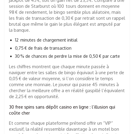
session de Starburst où 100 tours donnent en moyenne
98 € de rendement, le bingo semble plus aléatoire, mais
les frais de transaction de 0,30 € par retrait sont un rappel
brutal que même le gain le plus élégant est amputé par
la banque.
12 minutes de chargement initial
0,75 € de frais de transaction
30 % de chances de perdre la mise de 0,50 € par carte
Les chiffres montrent que chaque minute passée à
naviguer entre les salles de bingo équivaut à une perte de
0,05 € de valeur moyenne, si l’on considère le temps
comme une monnaie. Le joueur qui passe 45 minutes à
chercher la meilleure offre a en réalité gaspillé l’équivalent
de 2,25 € en opportunité.
30 free spins sans dépôt casino en ligne : l’illusion qui
coûte cher
Et comme chaque plateforme prétend offrir un “VIP”
exclusif, la réalité ressemble davantage à un motel bon