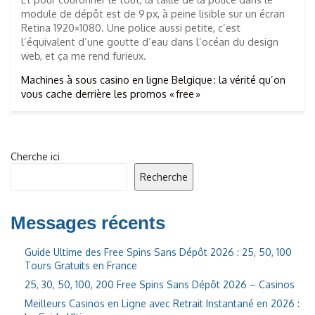
module de dépôt est de 9 px, à peine lisible sur un écran
Retina 1920×1080. Une police aussi petite, c’est
l’équivalent d’une goutte d’eau dans l’océan du design
web, et ça me rend furieux.
Machines à sous casino en ligne Belgique : la vérité qu’on
vous cache derrière les promos « free »
Cherche ici
Recherche
Messages récents
Guide Ultime des Free Spins Sans Dépôt 2026 : 25, 50, 100
Tours Gratuits en France
25, 30, 50, 100, 200 Free Spins Sans Dépôt 2026 – Casinos
Meilleurs Casinos en Ligne avec Retrait Instantané en 2026 :