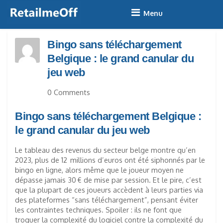
Skip
to
content
Bingo sans téléchargement
Belgique : le grand canular du
jeu web
0 Comments
Bingo sans téléchargement Belgique :
le grand canular du jeu web
Le tableau des revenus du secteur belge montre qu’en
2023, plus de 12 millions d’euros ont été siphonnés par le
bingo en ligne, alors même que le joueur moyen ne
dépasse jamais 30 € de mise par session. Et le pire, c’est
que la plupart de ces joueurs accèdent à leurs parties via
des plateformes “sans téléchargement”, pensant éviter
les contraintes techniques. Spoiler : ils ne font que
troquer la complexité du logiciel contre la complexité du