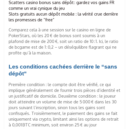
Scatters casino bonus sans dépôt : gardez vos gains FR
comme un vrai cynique du jeu
Slots gratuits aucun dépôt mobile : la vérité crue derrière
les promesses de “free”
Comparez cela à une session sur le casino en ligne de
PokerStars, où les 20 € de bonus sont soumis à un
plafond de mise de 200 €, soit un ratio de 10 : 1. Ici, le ratio
de bcgame est de 1 : 0,2 – un déséquilibre flagrant qui ne
profite qu’à la maison.
Les conditions cachées derrière le “sans
dépôt”
Première condition : le compte doit être vérifié, ce qui
implique généralement de fournir trois pièces d’identité et
un justificatif de domicile. Deuxième condition : le joueur
doit atteindre un volume de mise de 5 000 € dans les 30
jours suivant l’inscription, sinon tous les gains sont
confisqués. Troisièmement, le paiement des gains se fait
uniquement via crypto, limitant ainsi les options de retrait
à 0,001 BTC minimum, soit environ 25 € au jour