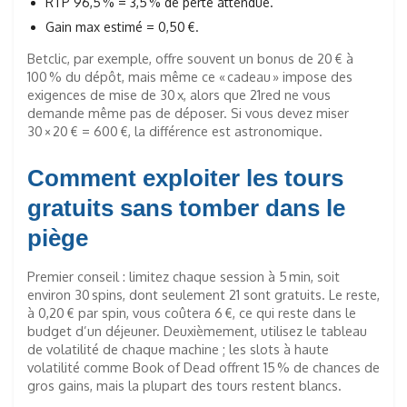
RTP 96,5 % = 3,5 % de perte attendue.
Gain max estimé = 0,50 €.
Betclic, par exemple, offre souvent un bonus de 20 € à
100 % du dépôt, mais même ce « cadeau » impose des
exigences de mise de 30 x, alors que 21red ne vous
demande même pas de déposer. Si vous devez miser
30 × 20 € = 600 €, la différence est astronomique.
Comment exploiter les tours
gratuits sans tomber dans le
piège
Premier conseil : limitez chaque session à 5 min, soit
environ 30 spins, dont seulement 21 sont gratuits. Le reste,
à 0,20 € par spin, vous coûtera 6 €, ce qui reste dans le
budget d’un déjeuner. Deuxièmement, utilisez le tableau
de volatilité de chaque machine ; les slots à haute
volatilité comme Book of Dead offrent 15 % de chances de
gros gains, mais la plupart des tours restent blancs.