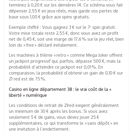
terminez à 0,20 € sur les dernières 14. Ce schéma vous fait
dépenser 2,55 € en jeux réels, mais garde vos pertes de
base sous 1,00 € grâce aux spins gratuits.
Exemple chiffré : Vous gagnez 3 € sur le 7ᵉ spin gratuit.
Votre mise totale reste 2,55 €, donc vous avez un profit
net de 0,45 €, soit une marge de 17,6 % sur le jeu réel, bien
loin du « free » déclaré initialement.
Les machines à thème « retro » comme Mega Joker offrent
un jackpot progressif qui, parfois, dépasse 500 €, mais la
probabilité d’atteindre ce jackpot est 0,01 %. En
comparaison, la probabilité d’obtenir un gain de 0,10 € sur
21 red est de 75 %.
Casino en ligne département 38 : le vrai coût de la «
liberté » numérique
Les conditions de retrait de 21red exigent généralement
un minimum de 30 € après les bonus. Si vous avez
seulement 5 € de gains, vous devez jouer 25 €
supplémentaires, ce qui transforme le « sans dépôt » en
une invitation à l’endettement.