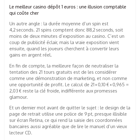
Le meilleur casino dépôt 1 euros : une illusion comptable
qui coûte cher
Un autre angle : la durée moyenne d’un spin est
4,2 seconds. 21 spins comptent donc 88,2 seconds, soit
moins de deux minutes d’exposition au casino. C’est un
coup de publicité éclair, mais la vraie exposition vient
ensuite, quand les joueurs cherchent à convertir leurs
gains en argent réel.
En fin de compte, la meilleure façon de neutraliser la
tentation des 21 tours gratuits est de les considérer
comme une démonstration de marketing, et non comme
une opportunité de profit. Le calcul de 21 × 0,10 € × 0,965 =
2,03 € reste la clé froide, indifférente aux promesses
glamour.
Et un dernier mot avant de quitter le sujet : le design de la
page de retrait utilise une police de 9 pt, presque illisible
sur écran Retina, ce qui rend la saisie des coordonnées
bancaires aussi agréable que de lire le manuel d’un vieux
lecteur CD.