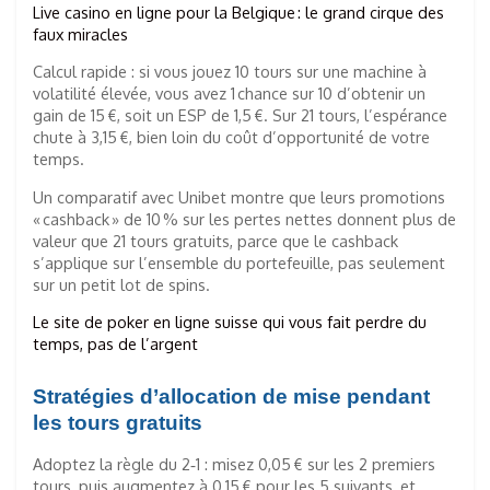
Live casino en ligne pour la Belgique : le grand cirque des
faux miracles
Calcul rapide : si vous jouez 10 tours sur une machine à
volatilité élevée, vous avez 1 chance sur 10 d’obtenir un
gain de 15 €, soit un ESP de 1,5 €. Sur 21 tours, l’espérance
chute à 3,15 €, bien loin du coût d’opportunité de votre
temps.
Un comparatif avec Unibet montre que leurs promotions
« cashback » de 10 % sur les pertes nettes donnent plus de
valeur que 21 tours gratuits, parce que le cashback
s’applique sur l’ensemble du portefeuille, pas seulement
sur un petit lot de spins.
Le site de poker en ligne suisse qui vous fait perdre du
temps, pas de l’argent
Stratégies d’allocation de mise pendant
les tours gratuits
Adoptez la règle du 2‑1 : misez 0,05 € sur les 2 premiers
tours, puis augmentez à 0,15 € pour les 5 suivants, et