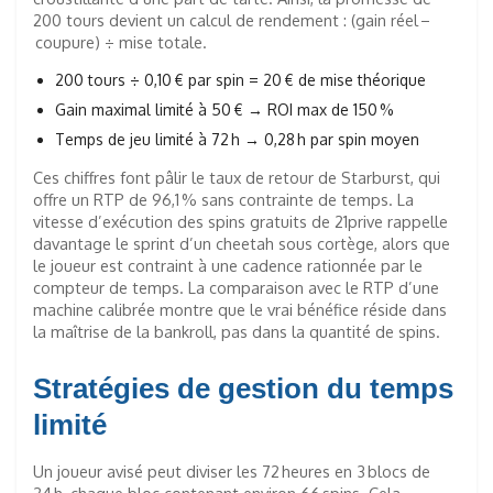
200 tours devient un calcul de rendement : (gain réel –
coupure) ÷ mise totale.
200 tours ÷ 0,10 € par spin = 20 € de mise théorique
Gain maximal limité à 50 € → ROI max de 150 %
Temps de jeu limité à 72 h → 0,28 h par spin moyen
Ces chiffres font pâlir le taux de retour de Starburst, qui
offre un RTP de 96,1 % sans contrainte de temps. La
vitesse d’exécution des spins gratuits de 21prive rappelle
davantage le sprint d’un cheetah sous cortège, alors que
le joueur est contraint à une cadence rationnée par le
compteur de temps. La comparaison avec le RTP d’une
machine calibrée montre que le vrai bénéfice réside dans
la maîtrise de la bankroll, pas dans la quantité de spins.
Stratégies de gestion du temps
limité
Un joueur avisé peut diviser les 72 heures en 3 blocs de