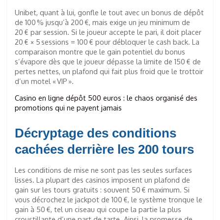
Unibet, quant à lui, gonfle le tout avec un bonus de dépôt
de 100 % jusqu’à 200 €, mais exige un jeu minimum de
20 € par session. Si le joueur accepte le pari, il doit placer
20 € × 5 sessions = 100 € pour débloquer le cash back. La
comparaison montre que le gain potentiel du bonus
s’évapore dès que le joueur dépasse la limite de 150 € de
pertes nettes, un plafond qui fait plus froid que le trottoir
d’un motel « VIP ».
Casino en ligne dépôt 500 euros : le chaos organisé des
promotions qui ne payent jamais
Décryptage des conditions
cachées derrière les 200 tours
Les conditions de mise ne sont pas les seules surfaces
lisses. La plupart des casinos imposent un plafond de
gain sur les tours gratuits : souvent 50 € maximum. Si
vous décrochez le jackpot de 100 €, le système tronque le
gain à 50 €, tel un ciseau qui coupe la partie la plus
croustillante d’une part de tarte. Ainsi, la promesse de