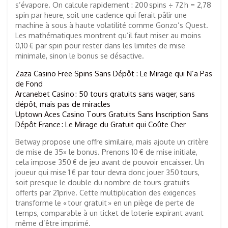
s’évapore. On calcule rapidement : 200 spins ÷ 72 h = 2,78
spin par heure, soit une cadence qui ferait pâlir une
machine à sous à haute volatilité comme Gonzo’s Quest.
Les mathématiques montrent qu’il faut miser au moins
0,10 € par spin pour rester dans les limites de mise
minimale, sinon le bonus se désactive.
Zaza Casino Free Spins Sans Dépôt : Le Mirage qui N’a Pas
de Fond
Arcanebet Casino : 50 tours gratuits sans wager, sans
dépôt, mais pas de miracles
Uptown Aces Casino Tours Gratuits Sans Inscription Sans
Dépôt France : Le Mirage du Gratuit qui Coûte Cher
Betway propose une offre similaire, mais ajoute un critère
de mise de 35× le bonus. Prenons 10 € de mise initiale,
cela impose 350 € de jeu avant de pouvoir encaisser. Un
joueur qui mise 1 € par tour devra donc jouer 350 tours,
soit presque le double du nombre de tours gratuits
offerts par 21prive. Cette multiplication des exigences
transforme le « tour gratuit » en un piège de perte de
temps, comparable à un ticket de loterie expirant avant
même d’être imprimé.