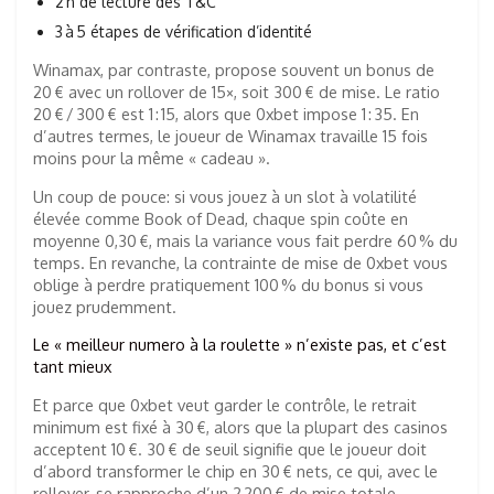
2 h de lecture des T&C
3 à 5 étapes de vérification d’identité
Winamax, par contraste, propose souvent un bonus de
20 € avec un rollover de 15×, soit 300 € de mise. Le ratio
20 € / 300 € est 1 : 15, alors que 0xbet impose 1 : 35. En
d’autres termes, le joueur de Winamax travaille 15 fois
moins pour la même « cadeau ».
Un coup de pouce: si vous jouez à un slot à volatilité
élevée comme Book of Dead, chaque spin coûte en
moyenne 0,30 €, mais la variance vous fait perdre 60 % du
temps. En revanche, la contrainte de mise de 0xbet vous
oblige à perdre pratiquement 100 % du bonus si vous
jouez prudemment.
Le « meilleur numero à la roulette » n’existe pas, et c’est
tant mieux
Et parce que 0xbet veut garder le contrôle, le retrait
minimum est fixé à 30 €, alors que la plupart des casinos
acceptent 10 €. 30 € de seuil signifie que le joueur doit
d’abord transformer le chip en 30 € nets, ce qui, avec le
rollover, se rapproche d’un 2 200 € de mise totale.